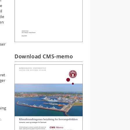
r
de
il
nde
en
ser
Download CMS-memo
ret
ger
ning
.