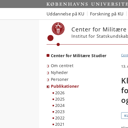
Start
Uddannelse på KU
Forskning på KU
Center for Militære
Institut for Statskundska
Center for Militære Studier
Cent
Om centret
13.
Nyheder
K
Personer
Publikationer
f
2026
o
2025
2024
2023
K
2022
2021