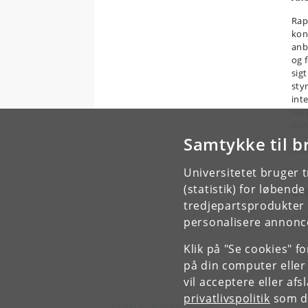
Rap
konk
anb
og f
sig
styr
int
NAT
for
Samtykke til b
Rap
Universitetet bruger 
(statistik) for løbend
E
tredjepartsprodukter t
personalisere annonce
K
Klik på "Se cookies" f
på din computer eller
vil acceptere eller af
privatlivspolitik
som du
Center for Militære Studier