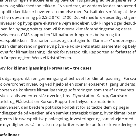
maforandringerne accelererer og påvirker i stigende grad betingelserne fo
svars- og sikkerhedspolitikken. FN vurderer, at verdens landes nuværen
mapolitikker ikke er i overensstemmelse med Parisaftalens mål, og at de v
e til en opvarmning på 2,5-2,8 °C i 2100. Det vil medføre væsentligt stige
niveauer og hyppigere ekstreme vejrhændelser. Udviklingen øger desud
ikoen for
tipping points
, som vil forværre klimaforandringerne og deres
sekvenser. CMS-rapporten ”Klimaforandringernes betydning for
svarspolitikken – Scenarier, cases og strategier for Danmark” undersøger,
rdan klimaforandringerne vil påvirke Forsvarets etablissementer og bely
ovet for klimatilpasning i dansk forsvarspolitik. Rapporten er forfattet af
ob Dreyer og Jens Wenzel Kristoffersen.
ov for klimatilpasning i Forsvaret – tre cases
 udgangspunkt i en gennemgang af behovet for klimatilpasning i Forsva
et overordnet niveau og ved hjælp af en scenariebaseret tilgang undersø
porten de konkrete klimatilpasningsudfordringer, som tre af Forsvarets
ske etablissementer står overfor, hhv. Flyvestation Karup, Garnison
tellet og Flådestation Korsør. Rapporten belyser de materielle
sekvenser, den bredere politiske kontekst for at tackle dem og peger
ndlæggende på værdien af en samlet strategisk tilgang, hvor klimatilpas
egreres i forsvarspolitisk planlægning, investeringer og samarbejde med
ile myndigheder, så indsatserne prioriteres bedre ud fra risikovurderinger
efalinger