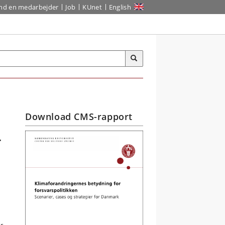
ind en medarbejder
Job
KUnet
English
Download CMS-rapport
r