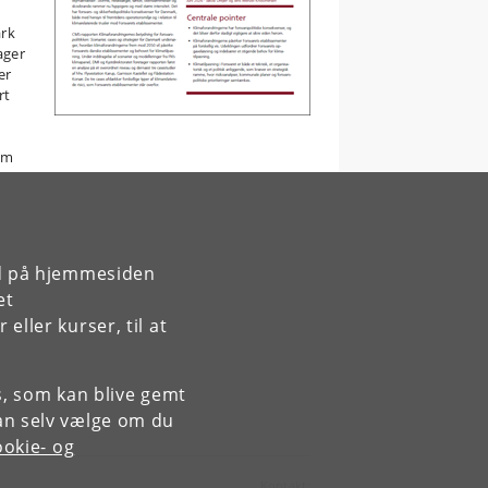
ark
ager
er
rt
em
rd på hjemmesiden
et
ller kurser, til at
es, som kan blive gemt
an selv vælge om du
okie- og
Kontakt: