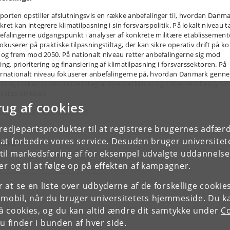
porten opstiller afslutningsvis en række anbefalinger til, hvordan Danm
ret kan integrere klimatilpasning i sin forsvarspolitik. På lokalt niveau t
efalingerne udgangspunkt i analyser af konkrete militære etablissement
okuserer på praktiske tilpasningstiltag, der kan sikre operativ drift på ko
t og frem mod 2050. På nationalt niveau retter anbefalingerne sig mod
ing, prioritering og finansiering af klimatilpasning i forsvarssektoren. På
ernationalt niveau fokuserer anbefalingerne på, hvordan Danmark genn
O og EU kan understøtte integrationen af klima- og sikkerhedshensyn i
svarspolitikken.
rug af cookies
porten kan downloades her.
tredjepartsprodukter til at registrere brugernes adfæ
e at forbedre vores service. Desuden bruger universitet
mner
il markedsføring af for eksempel udvalgte uddannelser e
r og til at følge op på effekten af kampagner.
LIMA
FORSVAR OG SIKKERHED
or at se en liste over udbyderne af de forskellige cooki
 mobil, når du bruger universitetets hjemmeside. Du k
slå cookies, og du kan altid ændre dit samtykke under
Co
 finder i bunden af hver side.