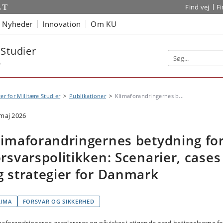
Find vej
F
Nyheder
Innovation
Om KU
 Studier
b
er for Militære Studier
Publikationer
Klimaforandringernes b...
 maj 2026
limaforandringernes betydning fo
orsvarspolitikken: Scenarier, cases
g strategier for Danmark
LIMA
FORSVAR OG SIKKERHED