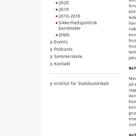
Kli
2020
for
2019
kli
2010-2018
led
Sikkerhedspolitisk
hav
barometer
ris
DIMS
kon
for
Events
hvo
Podcasts
beh
Sommerskole
Jak
Kontakt
Beh
Med
Institut for Statskundskab
på 
rap
dan
Kas
kon
gru
int
civ
Anb