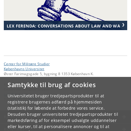
LEX FERENDA: CONVERSATIONS ABOUT LAW AND WAR
Center for Militære Studier
Københavns Universitet
Øster Farimagsgade 5, bygning 8 1353 København K.
Samtykke til brug af cookies
Kontakt:
Center for Militære Studier
cms
@
ifs
.
ku
.
dk
Universitetet bruger tredjepartsprodukter til at
Tlf:
+45 35 32 40 88
registrere brugernes adfærd på hjemmesiden
(statistik) for løbende at forbedre vores service.
Desuden bruger universitetet tredjepartsprodukter til
KØBENHAVNS UNIVERSITET
markedsføring af for eksempel udvalgte uddannelser
eller kurser, til at personalisere annoncer og til at
KONTAKT