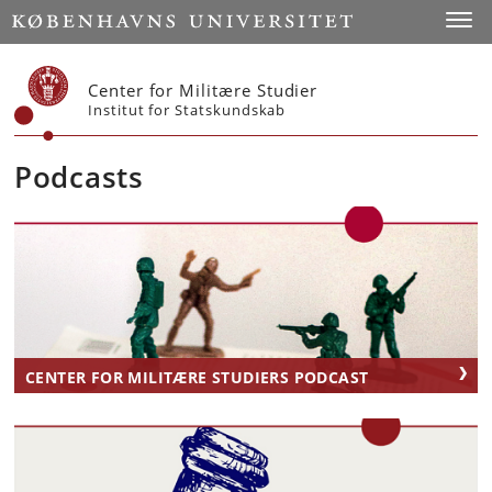
Start
Toggl
Center for Militære Studier
Institut for Statskundskab
Podcasts
CENTER FOR MILITÆRE STUDIERS PODCAST