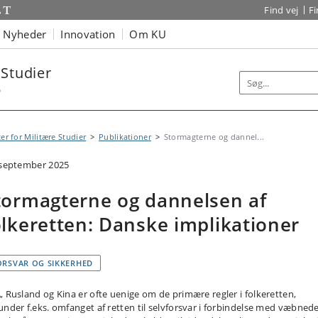
Find vej
F
Nyheder
Innovation
Om KU
 Studier
b
er for Militære Studier
Publikationer
Stormagterne og dannel...
 september 2025
tormagterne og dannelsen af
olkeretten: Danske implikationer
ORSVAR OG SIKKERHED
, Rusland og Kina er ofte uenige om de primære regler i folkeretten,
under f.eks. omfanget af retten til selvforsvar i forbindelse med væbned