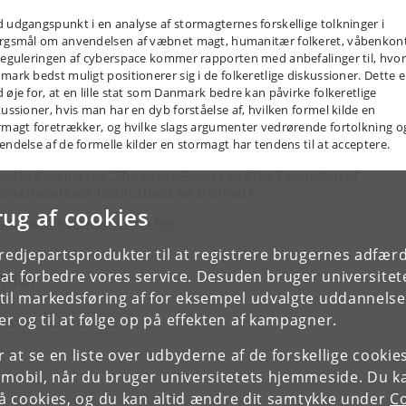
 udgangspunkt i en analyse af stormagternes forskellige tolkninger i
rgsmål om anvendelsen af væbnet magt, humanitær folkeret, våbenkont
reguleringen af cyberspace kommer rapporten med anbefalinger til, hvo
mark bedst muligt positionerer sig i de folkeretlige diskussioner.
Dette e
 øje for, at en lille stat som Danmark bedre kan påvirke folkeretlige
kussioner, hvis man har en dyb forståelse af, hvilken formel kilde en
rmagt foretrækker, og hvilke slags argumenter vedrørende fortolkning o
endelse af de formelle kilder en stormagt har tendens til at acceptere.
nload rapporten "The Great Powers and the Formation of
ernational Law: Implications for Denmark".
rug af cookies
nload tilhørende memo her.
tredjepartsprodukter til at registrere brugernes adfæ
e at forbedre vores service. Desuden bruger universitet
mner
il markedsføring af for eksempel udvalgte uddannelser e
r og til at følge op på effekten af kampagner.
ORSVAR OG SIKKERHED
or at se en liste over udbyderne af de forskellige cooki
 mobil, når du bruger universitetets hjemmeside. Du k
slå cookies, og du kan altid ændre dit samtykke under
Co