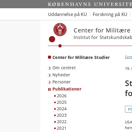
Start
Uddannelse på KU
Forskning på KU
Center for Militære
Institut for Statskundska
Center for Militære Studier
Cent
Om centret
19.
Nyheder
S
Personer
Publikationer
f
2026
2025
2024
F
2023
2022
USA
her
2021