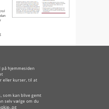
rol
rdan
r
g
rd på hjemmesiden
et
ller kurser, til at
es, som kan blive gemt
an selv vælge om du
okie- og