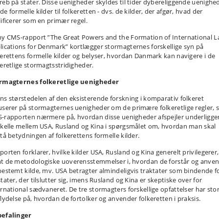
reb på stater. Disse uenigheder skyldes til tider dybereliggende uenighe
e formelle kilder til folkeretten - dvs. de kilder, der afgør, hvad der
lificerer som en primær regel.
ny CMS-rapport ”The Great Powers and the Formation of International L
lications for Denmark” kortlægger stormagternes forskellige syn på
kerettens formelle kilder og belyser, hvordan Danmark kan navigere i de
keretlige stormagtsstridigheder.
rmagternes folkeretlige uenigheder
ns størstedelen af den eksisterende forskning i komparativ folkeret
userer på stormagternes uenigheder om de primære folkeretlige regler, 
-rapporten nærmere på, hvordan disse uenigheder afspejler underligg
skelle mellem USA, Rusland og Kina i spørgsmålet om, hvordan man skal
stå betydningen af folkerettens formelle kilder.
porten forklarer, hvilke kilder USA, Rusland og Kina generelt privilegerer,
t de metodologiske uoverensstemmelser i, hvordan de forstår og anve
bestemt kilde, mv. USA betragter almindeligvis traktater som bindende f
tater, der tilslutter sig, imens Rusland og Kina er skeptiske over for
ernational sædvaneret. De tre stormagters forskellige opfattelser har sto
flydelse på, hvordan de fortolker og anvender folkeretten i praksis.
efalinger