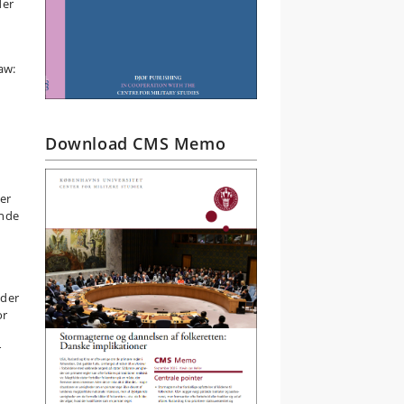
der
aw:
Download CMS Memo
ser
ende
nder
or
r