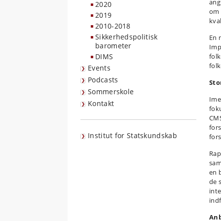
ang
2020
om d
2019
kva
2010-2018
Sikkerhedspolitisk
En 
barometer
Imp
DIMS
fol
fol
Events
Podcasts
Sto
Sommerskole
Ime
Kontakt
fok
CMS
for
Institut for Statskundskab
for
Rap
sam
en 
de s
int
ind
Anb