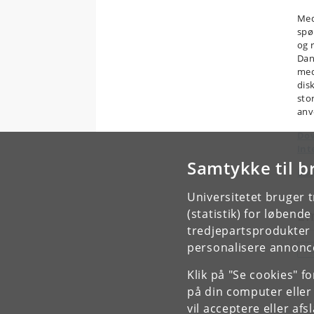
Med
spø
og 
Dan
med
dis
sto
anv
Dow
Int
Samtykke til b
Dow
Universitetet bruger 
(statistik) for løbend
E
tredjepartsprodukter t
personalisere annonce
F
Klik på "Se cookies" f
på din computer eller
vil acceptere eller af