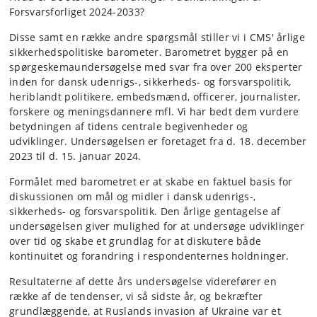
Forsvarsforliget 2024-2033?
Disse samt en række andre spørgsmål stiller vi i CMS' årlige
sikkerhedspolitiske barometer. Barometret bygger på en
spørgeskemaundersøgelse med svar fra over 200 eksperter
inden for dansk udenrigs-, sikkerheds- og forsvarspolitik,
heriblandt politikere, embedsmænd, officerer, journalister,
forskere og meningsdannere mfl. Vi har bedt dem vurdere
betydningen af tidens centrale begivenheder og
udviklinger. Undersøgelsen er foretaget fra d. 18. december
2023 til d. 15. januar 2024.
Formålet med barometret er at skabe en faktuel basis for
diskussionen om mål og midler i dansk udenrigs-,
sikkerheds- og forsvarspolitik. Den årlige gentagelse af
undersøgelsen giver mulighed for at undersøge udviklinger
over tid og skabe et grundlag for at diskutere både
kontinuitet og forandring i respondenternes holdninger.
Resultaterne af dette års undersøgelse viderefører en
række af de tendenser, vi så sidste år, og bekræfter
grundlæggende, at Ruslands invasion af Ukraine var et