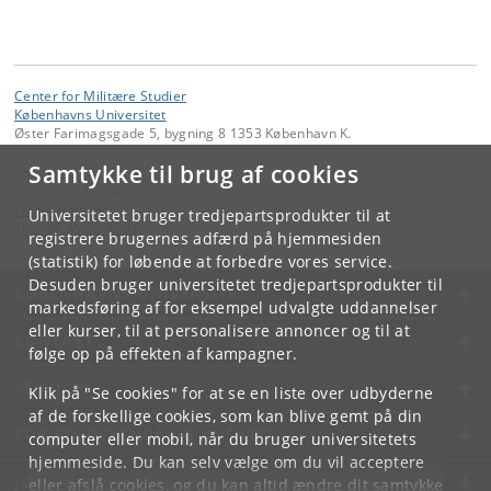
Center for Militære Studier
Københavns Universitet
Øster Farimagsgade 5, bygning 8 1353 København K.
Samtykke til brug af cookies
Kontakt:
Center for Militære Studier
cms
@
ifs
.
ku
.
dk
Universitetet bruger tredjepartsprodukter til at
Tlf:
+45 35 32 40 88
registrere brugernes adfærd på hjemmesiden
(statistik) for løbende at forbedre vores service.
Desuden bruger universitetet tredjepartsprodukter til
KØBENHAVNS UNIVERSITET
markedsføring af for eksempel udvalgte uddannelser
eller kurser, til at personalisere annoncer og til at
KONTAKT
følge op på effekten af kampagner.
SERVICES
Klik på "Se cookies" for at se en liste over udbyderne
af de forskellige cookies, som kan blive gemt på din
FOR STUDERENDE OG ANSATTE
computer eller mobil, når du bruger universitetets
hjemmeside. Du kan selv vælge om du vil acceptere
JOB OG KARRIERE
eller afslå cookies, og du kan altid ændre dit samtykke