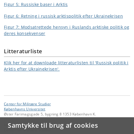
Figur 5: Russiske baser i Arktis
Figur 6: Retning i russisk arktispolitik efter Ukrainekrisen
Figur 7: Modsatrettede hensyn i Ruslands arktiske politik og
deres konsekvenser
Litteraturliste
Klik her for at downloade litteraturlisten til 'Russisk politik i
Arktis efter Ukrainekrisen'.
Center for Militære Studier
Københavns Universitet
Øster Farimagsgade 5, bygning 8 1353 København K.
Samtykke til brug af cookies
Kontakt:
Center for Militære Studier