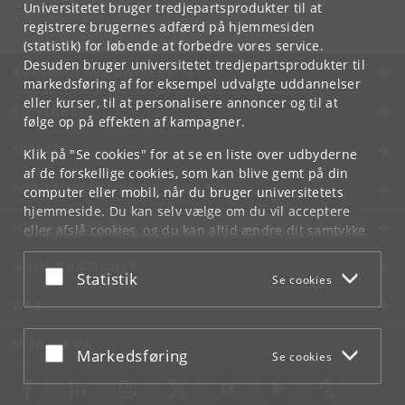
cms
@
ifs
.
ku
.
dk
Universitetet bruger tredjepartsprodukter til at
Tlf:
+45 35 32 40 88
registrere brugernes adfærd på hjemmesiden
(statistik) for løbende at forbedre vores service.
Desuden bruger universitetet tredjepartsprodukter til
KØBENHAVNS UNIVERSITET
markedsføring af for eksempel udvalgte uddannelser
eller kurser, til at personalisere annoncer og til at
KONTAKT
følge op på effekten af kampagner.
SERVICES
Klik på "Se cookies" for at se en liste over udbyderne
af de forskellige cookies, som kan blive gemt på din
FOR STUDERENDE OG ANSATTE
computer eller mobil, når du bruger universitetets
hjemmeside. Du kan selv vælge om du vil acceptere
JOB OG KARRIERE
eller afslå cookies, og du kan altid ændre dit samtykke
under
Cookie- og privatlivspolitik
som du finder i
NØDSITUATIONER
bunden af hver side.
Acceptér eller afslå
Statistik
Se cookies
Googles privatlivspolitik
WEB
MØD KU PÅ
Acceptér eller afslå
Markedsføring
Se cookies