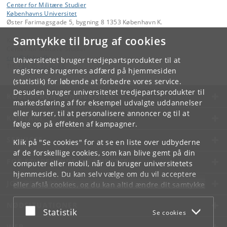
Center for Militære Studier
Københavns Universitet
Øster Farimagsgade 5, bygning 8 1353 København K.
Samtykke til brug af cookies
Kontakt:
Center for Militære Studier
cms
@
ifs
.
ku
.
dk
Universitetet bruger tredjepartsprodukter til at
Tlf:
+45 35 32 40 88
registrere brugernes adfærd på hjemmesiden
(statistik) for løbende at forbedre vores service.
Desuden bruger universitetet tredjepartsprodukter til
KØBENHAVNS UNIVERSITET
markedsføring af for eksempel udvalgte uddannelser
eller kurser, til at personalisere annoncer og til at
KONTAKT
følge op på effekten af kampagner.
SERVICES
Klik på "Se cookies" for at se en liste over udbyderne
af de forskellige cookies, som kan blive gemt på din
FOR STUDERENDE OG ANSATTE
computer eller mobil, når du bruger universitetets
hjemmeside. Du kan selv vælge om du vil acceptere
JOB OG KARRIERE
eller afslå cookies, og du kan altid ændre dit samtykke
under
Cookie- og privatlivspolitik
som du finder i
NØDSITUATIONER
bunden af hver side.
Acceptér eller afslå
Statistik
Se cookies
Googles privatlivspolitik
WEB