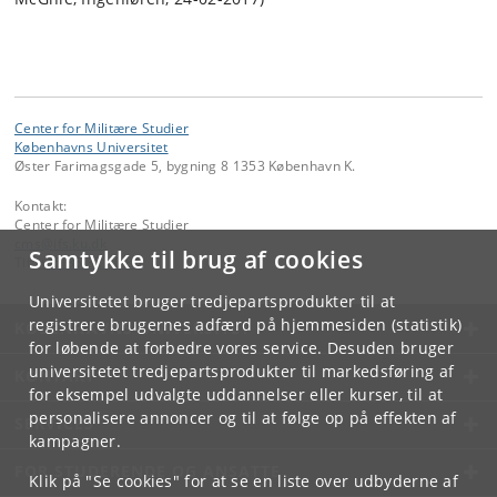
Center for Militære Studier
Københavns Universitet
Øster Farimagsgade 5, bygning 8 1353 København K.
Kontakt:
Center for Militære Studier
cms
@
ifs
.
ku
.
dk
Samtykke til brug af cookies
Tlf:
+45 35 32 40 88
Universitetet bruger tredjepartsprodukter til at
registrere brugernes adfærd på hjemmesiden (statistik)
KØBENHAVNS UNIVERSITET
for løbende at forbedre vores service. Desuden bruger
universitetet tredjepartsprodukter til markedsføring af
KONTAKT
for eksempel udvalgte uddannelser eller kurser, til at
personalisere annoncer og til at følge op på effekten af
SERVICES
kampagner.
FOR STUDERENDE OG ANSATTE
Klik på "Se cookies" for at se en liste over udbyderne af