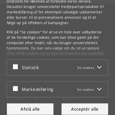
(statistik) for løbende at forbedre vores service.
Desuden bruger universitetet tredjepartsprodukter til
KØBENHAVNS UNIVERSITET
markedsføring af for eksempel udvalgte uddannelser
eller kurser, til at personalisere annoncer og til at
KONTAKT
følge op på effekten af kampagner.
SERVICES
Klik på "Se cookies" for at se en liste over udbyderne
af de forskellige cookies, som kan blive gemt på din
FOR STUDERENDE OG ANSATTE
computer eller mobil, når du bruger universitetets
hjemmeside. Du kan selv vælge om du vil acceptere
JOB OG KARRIERE
eller afslå cookies, og du kan altid ændre dit samtykke
under
Cookie- og privatlivspolitik
som du finder i
NØDSITUATIONER
bunden af hver side.
Acceptér eller afslå
Statistik
Se cookies
Googles privatlivspolitik
WEB
MØD KU PÅ
Acceptér eller afslå
Markedsføring
Se cookies
Afslå alle
Acceptér alle