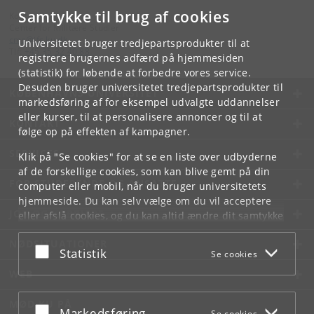
Samtykke til brug af cookies
Kontakt:
Center for Militære Studier
cms
@
ifs
.
ku
.
dk
Universitetet bruger tredjepartsprodukter til at
Tlf:
+45 35 32 40 88
registrere brugernes adfærd på hjemmesiden
(statistik) for løbende at forbedre vores service.
Desuden bruger universitetet tredjepartsprodukter til
KØBENHAVNS UNIVERSITET
markedsføring af for eksempel udvalgte uddannelser
eller kurser, til at personalisere annoncer og til at
KONTAKT
følge op på effekten af kampagner.
SERVICES
Klik på "Se cookies" for at se en liste over udbyderne
af de forskellige cookies, som kan blive gemt på din
FOR STUDERENDE OG ANSATTE
computer eller mobil, når du bruger universitetets
hjemmeside. Du kan selv vælge om du vil acceptere
JOB OG KARRIERE
eller afslå cookies, og du kan altid ændre dit samtykke
under
Cookie- og privatlivspolitik
som du finder i
NØDSITUATIONER
bunden af hver side.
Acceptér eller afslå
Statistik
Se cookies
Googles privatlivspolitik
WEB
MØD KU PÅ
Acceptér eller afslå
Markedsføring
Se cookies