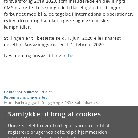
forsvarsforlig 2018-2023, som inkluderede en bevilling til
CMS målrettet forskning i de folkeretlige udfordringer
forbundet med bl.a. deltagelse i internationale operationer,
cyber, droner og højteknologiske og elektroniske
kampmidler.
Stillingen er til besættelse d. 1. juni 2020 eller snarest
derefter. Ansøgningsfrist er d. 1. februar 2020.
Læs mere og ansøg stillingen
her
.
Center for Militære Studier
Københavns Universitet
Øster Farimagsgade 5, bygning 8 1353 København K.
Samtykke til brug af cookies
Kontakt:
Center for Militære Studier
cms
@
ifs
.
ku
.
dk
Universitetet bruger tredjepartsprodukter til at
Tlf:
+45 35 32 40 88
registrere brugernes adfærd på hjemmesiden