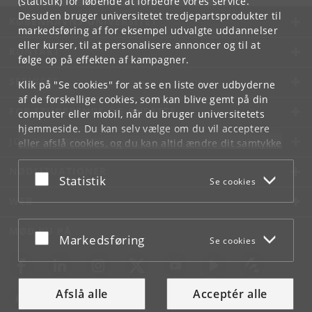
(statistik) for løbende at forbedre vores service.
Desuden bruger universitetet tredjepartsprodukter til
KØBENHAVNS UNIVERSITET
markedsføring af for eksempel udvalgte uddannelser
eller kurser, til at personalisere annoncer og til at
KONTAKT
følge op på effekten af kampagner.
SERVICES
Klik på "Se cookies" for at se en liste over udbyderne
af de forskellige cookies, som kan blive gemt på din
FOR STUDERENDE OG ANSATTE
computer eller mobil, når du bruger universitetets
hjemmeside. Du kan selv vælge om du vil acceptere
JOB OG KARRIERE
eller afslå cookies, og du kan altid ændre dit samtykke
under
Cookie- og privatlivspolitik
som du finder i
NØDSITUATIONER
bunden af hver side.
Acceptér eller afslå
Statistik
Se cookies
Googles privatlivspolitik
WEB
MØD KU PÅ
Acceptér eller afslå
Markedsføring
Se cookies
Afslå alle
Acceptér alle