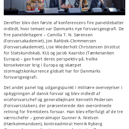
Derefter blev den første af konferencens fire paneldebatter
indledt, hvor temaet var Danmarks nye forsvarsgeografi. De
fire paneldeltagere – Camilla T. N. Sørensen
(Forsvarsakademiet), Jon Rahbek-Clemmensen
(Forsvarsakademiet), Lise Wiederholt Christensen (Institut
for Statskundskab, KU) og Jacob Kaarsbo (Tænketanken
Europa) – gav hvert deres perspektiv på, hvilke
konsekvenser krig i Europa og skærpet
stormagtskonkurrence globalt har for Danmarks
forsvarsgeografi.
Det andet panel tog udgangspunkt i militære overvejelser i
opbygningen af dansk forsvar og blev indledt af
viceforsvarschef og generalløjtnant Kenneth Pedersen
(Forsvarsstaben), der præsenterede den overordnede
retning for fremtidens forsvar. Han blev efterfulgt af de tre
værnschefer – generalmajor Gunner A. Nielsen
(Hærkommandoen), kontreadmiral Henrik Ryberg