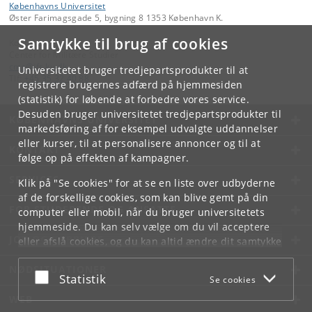
Københavns Universitet
Øster Farimagsgade 5, bygning 8 1353 København K.
Samtykke til brug af cookies
Kontakt:
Center for Militære Studier
cms
@
ifs
.
ku
.
dk
Universitetet bruger tredjepartsprodukter til at
Tlf:
+45 35 32 40 88
registrere brugernes adfærd på hjemmesiden
(statistik) for løbende at forbedre vores service.
Desuden bruger universitetet tredjepartsprodukter til
KØBENHAVNS UNIVERSITET
markedsføring af for eksempel udvalgte uddannelser
eller kurser, til at personalisere annoncer og til at
KONTAKT
følge op på effekten af kampagner.
SERVICES
Klik på "Se cookies" for at se en liste over udbyderne
af de forskellige cookies, som kan blive gemt på din
FOR STUDERENDE OG ANSATTE
computer eller mobil, når du bruger universitetets
hjemmeside. Du kan selv vælge om du vil acceptere
JOB OG KARRIERE
eller afslå cookies, og du kan altid ændre dit samtykke
under
Cookie- og privatlivspolitik
som du finder i
NØDSITUATIONER
bunden af hver side.
Acceptér eller afslå
Statistik
Se cookies
Googles privatlivspolitik
WEB