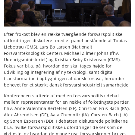
Efter frokost blev en række tværgående forsvarspolitiske
udfordringer diskuteret med et panel bestående af Tobias
Liebetrau (CMS), Lars Bo Larsen (Nationalt
Forsvarsteknologisk Center), Michael Zilmer-Johns (fhv.
Udenrigsministeriet) og Kristian Søby Kristensen (CMS).
Fokus var bl.a. på, hvordan der skal tages højde for
udvikling og integrering af ny teknologi, samt digital
transformation i opbygningen af dansk forsvar, herunder
behovet for et stærkt dansk forsvarsindustrielt samarbejde.
Konferencen sluttede af med en forsvarspolitisk debat
mellem repræsentanter for en række af folketingets partier,
hhv. Anne Valentina Bertelsen (SF), Christian Friis Bach (RV),
Alex Ahrendtsen (DF), Aaja Chemnitz (IA), Carsten Bach (LA)
og Søren Espersen (DD). I debatten diskuterede politikerne
bl.a. hvilke forsvarspolitiske udfordringer de ser som de
vigtigste, og hvordan de mange nye forsvarskroner bruges