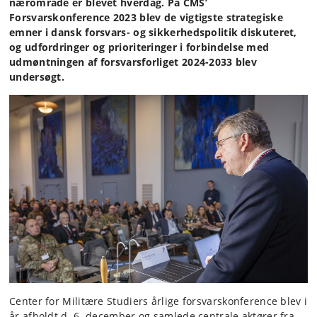
nærområde er blevet hverdag.
På CMS’
Forsvarskonference 2023 blev de vigtigste strategiske
emner i dansk forsvars- og sikkerhedspolitik diskuteret,
og udfordringer og prioriteringer i forbindelse med
udmøntningen af forsvarsforliget 2024-2033 blev
undersøgt.
Center for Militære Studiers årlige forsvarskonference blev i
år afholdt d. 6. december og samlede centrale aktører fra