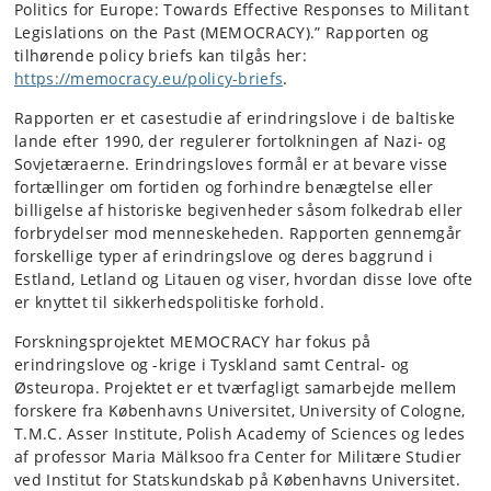
Politics for Europe: Towards Effective Responses to Militant
Legislations on the Past (MEMOCRACY).” Rapporten og
tilhørende policy briefs kan tilgås her:
https://memocracy.eu/policy-briefs
.
Rapporten er et casestudie af erindringslove i de baltiske
lande efter 1990, der regulerer fortolkningen af Nazi- og
Sovjetæraerne. Erindringsloves formål er at bevare visse
fortællinger om fortiden og forhindre benægtelse eller
billigelse af historiske begivenheder såsom folkedrab eller
forbrydelser mod menneskeheden. Rapporten gennemgår
forskellige typer af erindringslove og deres baggrund i
Estland, Letland og Litauen og viser, hvordan disse love ofte
er knyttet til sikkerhedspolitiske forhold.
Forskningsprojektet MEMOCRACY har fokus på
erindringslove og -krige i Tyskland samt Central- og
Østeuropa. Projektet er et tværfagligt samarbejde mellem
forskere fra Københavns Universitet, University of Cologne,
T.M.C. Asser Institute, Polish Academy of Sciences og ledes
af professor Maria Mälksoo fra Center for Militære Studier
ved Institut for Statskundskab på Københavns Universitet.