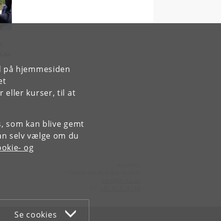
t
 Lea
rd på hjemmesiden
ke
et
ller kurser, til at
es, som kan blive gemt
an selv vælge om du
okie- og
Kontakt:
Center for Militære Studier
cms
@
ifs
.
ku
.
dk
Tlf:
+45 35 32 40 88
Se cookies