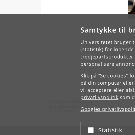
Fre
Samtykke til b
mel
Wer
Universitetet bruger 
Ber
(statistik) for løbend
sva
sæt
tredjepartsprodukter t
personalisere annonce
Du 
Fol
Klik på "Se cookies" f
på din computer eller
vil acceptere eller af
privatlivspolitik
som du
Center for Militære Studier
Københavns Universitet
Googles privatlivspoli
Øster Farimagsgade 5, bygning 8 1353 København K
Statistik
Acceptér eller afslå