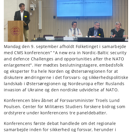
Mandag den 9. september afholdt Folketinget i samarbejde
med CMS konferencen” "A new era in Nordic-Baltic security
and defence Challenges and opportunities after the NATO
enlargement". Her mødtes beslutningstagere, embedsfolk
og eksperter fra hele Norden og Østersøregionen for at
diskutere ændringerne i det forsvars- og sikkerhedspolitiske
landskab i Østersøregionen og Nordeuropa efter Ruslands
invasion af Ukraine og den nordiske udvidelse af NATO.
Konferencen blev åbnet af Forsvarsminister Troels Lund
Poulsen. Center for Militæres Studiers forskere bidrog som
ordstyrere under konferencens tre paneldebatter.
Konferencens første debat handlede om det regionale
samarbejde inden for sikkerhed og forsvar, herunder i