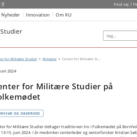
Find vej
F
Nyheder
Innovation
Om KU
 Studier
b
er for Militære Studier
Nyheder
Center for Militære St...
juni 2024
enter for Militære Studier på
olkemødet
ORSVAR OG SIKKERHED
ter for Militære Studier deltager traditionen tro i Folkemødet på Bornh
 13-15. juni 2024. I år medvirker centerleder og seniorforsker Kristian Sø