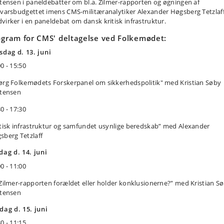
stensen i paneldebatter om bl.a. Zilmer-rapporten og øgningen af
svarsbudgettet imens CMS-militæranalytiker Alexander Høgsberg Tetzlaf
virker i en paneldebat om dansk kritisk infrastruktur.
ogram for CMS' deltagelse ved Folkemødet:
sdag d. 13. juni
0 - 15:50
ørg Folkemødets Forskerpanel om sikkerhedspolitik" med Kristian Søby
stensen
30 - 17:30
itisk infrastruktur og samfundet usynlige beredskab” med Alexander
sberg Tetzlaff
dag d. 14. juni
0 - 11:00
 Zilmer-rapporten forældet eller holder konklusionerne?” med Kristian S
stensen
dag d. 15. juni
0 - 11:15