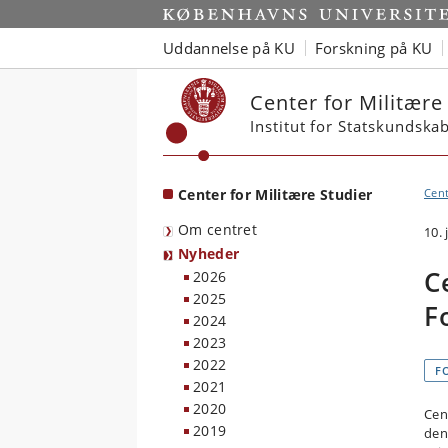
Start
Uddannelse på KU
Forskning på KU
Center for Militære
Institut for Statskundska
Center for Militære Studier
Cent
Om centret
10. 
Nyheder
C
2026
2025
F
2024
2023
2022
F
2021
2020
Cen
2019
den