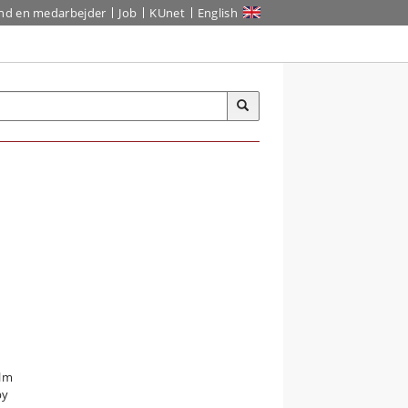
ind en medarbejder
Job
KUnet
English
olm
by