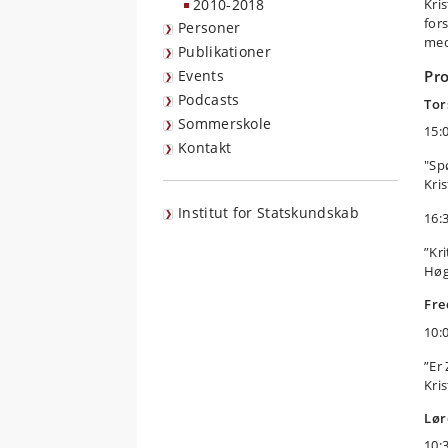
2010-2018
Kri
for
Personer
med
Publikationer
Events
Pr
Podcasts
Tor
Sommerskole
15:0
Kontakt
"Sp
Kri
Institut for Statskundskab
16:
”Kr
Høg
Fre
10:0
”Er
Kri
Lør
10:3