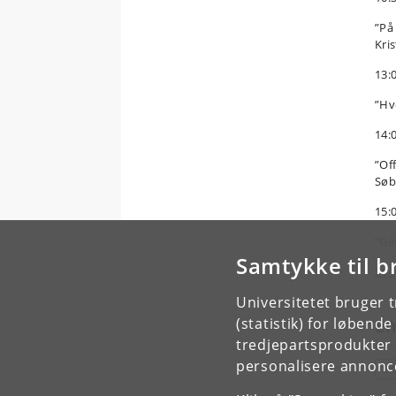
”På
Kri
13:0
”Hv
14:0
”Of
Søb
15:0
”Ge
Samtykke til b
Se 
Universitetet bruger 
(statistik) for løbend
E
tredjepartsprodukter t
personalisere annonce
F