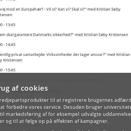
 vej mod en Europahær? - Vil vi? Kan vi? Skal vi?” med Kristian Søby
stensen
0 - 13:45
em skal garantere Danmarks sikkerhed?” med Kristian Søby Kristensen
0 - 14:45
fentlig-privat samarbejde: Virksomheder der tager ansvar?” med Kristian
y Kristensen
0 - 15:45
nopbygningen af forsvaret” med Kristian Søby Kristensen
rug af cookies
mere på Folkemødets hjemmeside
.
tredjepartsprodukter til at registrere brugernes adfæ
e at forbedre vores service. Desuden bruger universitet
mner
il markedsføring af for eksempel udvalgte uddannelser e
r og til at følge op på effekten af kampagner.
ORSVAR OG SIKKERHED