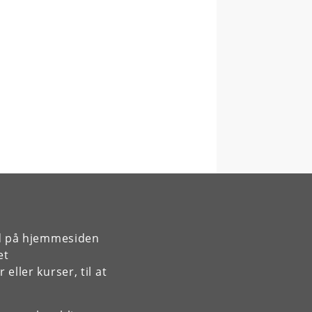
rd på hjemmesiden
et
ller kurser, til at