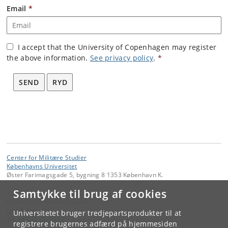
Email
*
I accept that the University of Copenhagen may register
the above information.
See privacy policy
.
*
SEND
RYD
Center for Militære Studier
Københavns Universitet
Øster Farimagsgade 5, bygning 8 1353 København K.
Samtykke til brug af cookies
Kontakt:
Center for Militære Studier
cms
@
ifs
.
ku
.
dk
Universitetet bruger tredjepartsprodukter til at
Tlf:
+45 35 32 40 88
registrere brugernes adfærd på hjemmesiden