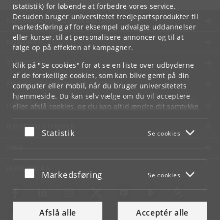
(statistik) for løbende at forbedre vores service.
Desuden bruger universitetet tredjepartsprodukter til
KØBENHAVNS UNIVERSITET
markedsføring af for eksempel udvalgte uddannelser
eller kurser, til at personalisere annoncer og til at
KONTAKT
følge op på effekten af kampagner.
SERVICES
Klik på "Se cookies" for at se en liste over udbyderne
af de forskellige cookies, som kan blive gemt på din
FOR STUDERENDE OG ANSATTE
computer eller mobil, når du bruger universitetets
hjemmeside. Du kan selv vælge om du vil acceptere
JOB OG KARRIERE
eller afslå cookies, og du kan altid ændre dit samtykke
under
Cookie- og privatlivspolitik
som du finder i
NØDSITUATIONER
bunden af hver side.
Acceptér eller afslå
Statistik
Se cookies
Googles privatlivspolitik
WEB
MØD KU PÅ
Acceptér eller afslå
Markedsføring
Se cookies
Afslå alle
Acceptér alle