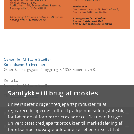
Center for Militære Studier
Københavns Universitet
Øster Farimagsgade 5, bygning 8 1353 København K.
Kontakt:
Center for Militære Studier
cms
@
ifs
.
ku
.
dk
Samtykke til brug af cookies
Tlf:
+45 35 32 40 88
Universitetet bruger tredjepartsprodukter til at
registrere brugernes adfærd på hjemmesiden (statistik)
KØBENHAVNS UNIVERSITET
for løbende at forbedre vores service. Desuden bruger
universitetet tredjepartsprodukter til markedsføring af
KONTAKT
for eksempel udvalgte uddannelser eller kurser, til at