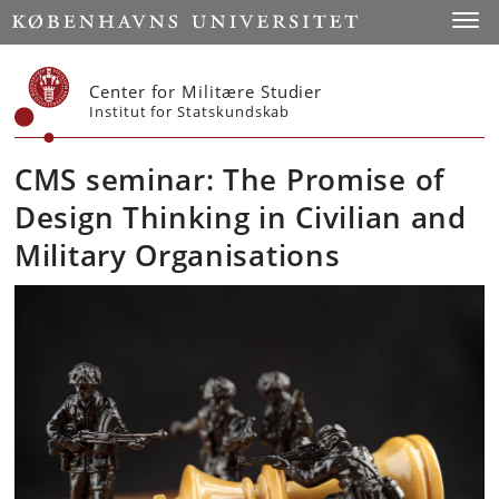
Start
Toggl
Center for Militære Studier
Institut for Statskundskab
CMS seminar: The Promise of
Design Thinking in Civilian and
Military Organisations