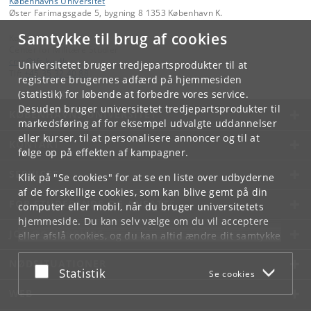
Københavns Universitet
Øster Farimagsgade 5, bygning 8 1353 København K.
Samtykke til brug af cookies
Kontakt:
Center for Militære Studier
cms
@
ifs
.
ku
.
dk
Universitetet bruger tredjepartsprodukter til at
Tlf:
+45 35 32 40 88
registrere brugernes adfærd på hjemmesiden
(statistik) for løbende at forbedre vores service.
Desuden bruger universitetet tredjepartsprodukter til
KØBENHAVNS UNIVERSITET
markedsføring af for eksempel udvalgte uddannelser
eller kurser, til at personalisere annoncer og til at
KONTAKT
følge op på effekten af kampagner.
SERVICES
Klik på "Se cookies" for at se en liste over udbyderne
af de forskellige cookies, som kan blive gemt på din
FOR STUDERENDE OG ANSATTE
computer eller mobil, når du bruger universitetets
hjemmeside. Du kan selv vælge om du vil acceptere
JOB OG KARRIERE
eller afslå cookies, og du kan altid ændre dit samtykke
under
Cookie- og privatlivspolitik
som du finder i
NØDSITUATIONER
bunden af hver side.
Acceptér eller afslå
Statistik
Se cookies
Googles privatlivspolitik
WEB