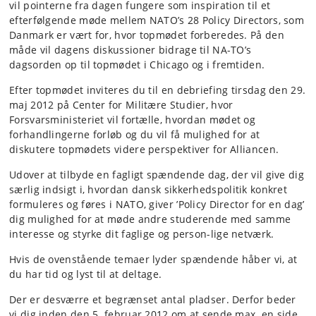
vil pointerne fra dagen fungere som inspiration til et
efterfølgende møde mellem NATO’s 28 Policy Directors, som
Danmark er vært for, hvor topmødet forberedes. På den
måde vil dagens diskussioner bidrage til NA-TO’s
dagsorden op til topmødet i Chicago og i fremtiden.
Efter topmødet inviteres du til en debriefing tirsdag den 29.
maj 2012 på Center for Militære Studier, hvor
Forsvarsministeriet vil fortælle, hvordan mødet og
forhandlingerne forløb og du vil få mulighed for at
diskutere topmødets videre perspektiver for Alliancen.
Udover at tilbyde en fagligt spændende dag, der vil give dig
særlig indsigt i, hvordan dansk sikkerhedspolitik konkret
formuleres og føres i NATO, giver ’Policy Director for en dag’
dig mulighed for at møde andre studerende med samme
interesse og styrke dit faglige og person-lige netværk.
Hvis de ovenstående temaer lyder spændende håber vi, at
du har tid og lyst til at deltage.
Der er desværre et begrænset antal pladser. Derfor beder
vi dig inden den 5. februar 2012 om at sende max. en side