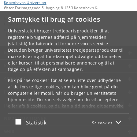
Københavns Universitet
Øster Farimagsgade 5, bygning 8 1353 København K.
Samtykke til brug af cookies
Kontakt:
Center for Militære Studier
cms
@
ifs
.
ku
.
dk
Universitetet bruger tredjepartsprodukter til at
Tlf:
+45 35 32 40 88
registrere brugernes adfærd på hjemmesiden
(statistik) for løbende at forbedre vores service.
Desuden bruger universitetet tredjepartsprodukter til
KØBENHAVNS UNIVERSITET
markedsføring af for eksempel udvalgte uddannelser
eller kurser, til at personalisere annoncer og til at
KONTAKT
følge op på effekten af kampagner.
SERVICES
Klik på "Se cookies" for at se en liste over udbyderne
af de forskellige cookies, som kan blive gemt på din
FOR STUDERENDE OG ANSATTE
computer eller mobil, når du bruger universitetets
hjemmeside. Du kan selv vælge om du vil acceptere
JOB OG KARRIERE
eller afslå cookies, og du kan altid ændre dit samtykke
under
Cookie- og privatlivspolitik
som du finder i
NØDSITUATIONER
bunden af hver side.
Acceptér eller afslå
Statistik
Se cookies
Googles privatlivspolitik
WEB