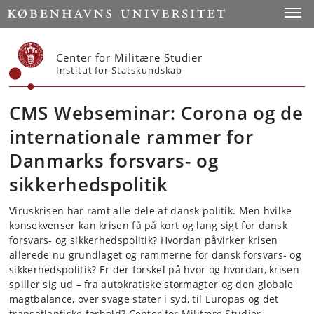
Start
Toggl
Center for Militære Studier
Institut for Statskundskab
CMS Webseminar: Corona og de
internationale rammer for
Danmarks forsvars- og
sikkerhedspolitik
Viruskrisen har ramt alle dele af dansk politik. Men hvilke
konsekvenser kan krisen få på kort og lang sigt for dansk
forsvars- og sikkerhedspolitik? Hvordan påvirker krisen
allerede nu grundlaget og rammerne for dansk forsvars- og
sikkerhedspolitik? Er der forskel på hvor og hvordan, krisen
spiller sig ud – fra autokratiske stormagter og den globale
magtbalance, over svage stater i syd, til Europas og det
transatlantiske forhold? Center for Militære Studier