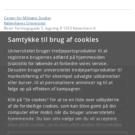
Center for Militære Studier
Københavns Universitet
Øster Farimagsgade 5, bygning 8 1353 København K.
Samtykke til brug af cookies
Kontakt:
Center for Militære Studier
cms
@
ifs
.
ku
.
dk
Universitetet bruger tredjepartsprodukter til at
Tlf:
+45 35 32 40 88
registrere brugernes adfærd på hjemmesiden
(statistik) for løbende at forbedre vores service.
Desuden bruger universitetet tredjepartsprodukter til
KØBENHAVNS UNIVERSITET
markedsføring af for eksempel udvalgte uddannelser
eller kurser, til at personalisere annoncer og til at
KONTAKT
følge op på effekten af kampagner.
SERVICES
Klik på "Se cookies" for at se en liste over udbyderne
af de forskellige cookies, som kan blive gemt på din
FOR STUDERENDE OG ANSATTE
computer eller mobil, når du bruger universitetets
hjemmeside. Du kan selv vælge om du vil acceptere
JOB OG KARRIERE
eller afslå cookies, og du kan altid ændre dit samtykke
under
Cookie- og privatlivspolitik
som du finder i