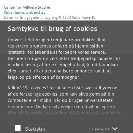
Center for Militære Studier
Københavns Universitet
Øster Farimagsgade 5, bygning 8 1353 København K.
Samtykke til brug af cookies
Kontakt:
Center for Militære Studier
cms
@
ifs
.
ku
.
dk
Universitetet bruger tredjepartsprodukter til at
Tlf:
+45 35 32 40 88
registrere brugernes adfærd på hjemmesiden
(statistik) for løbende at forbedre vores service.
Desuden bruger universitetet tredjepartsprodukter til
KØBENHAVNS UNIVERSITET
markedsføring af for eksempel udvalgte uddannelser
eller kurser, til at personalisere annoncer og til at
KONTAKT
følge op på effekten af kampagner.
SERVICES
Klik på "Se cookies" for at se en liste over udbyderne
af de forskellige cookies, som kan blive gemt på din
FOR STUDERENDE OG ANSATTE
computer eller mobil, når du bruger universitetets
hjemmeside. Du kan selv vælge om du vil acceptere
JOB OG KARRIERE
eller afslå cookies, og du kan altid ændre dit samtykke
under
Cookie- og privatlivspolitik
som du finder i
NØDSITUATIONER
bunden af hver side.
Acceptér eller afslå
Statistik
Se cookies